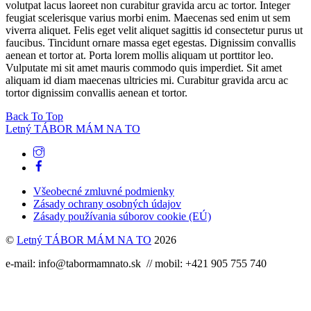
volutpat lacus laoreet non curabitur gravida arcu ac tortor. Integer
feugiat scelerisque varius morbi enim. Maecenas sed enim ut sem
viverra aliquet. Felis eget velit aliquet sagittis id consectetur purus ut
faucibus. Tincidunt ornare massa eget egestas. Dignissim convallis
aenean et tortor at. Porta lorem mollis aliquam ut porttitor leo.
Vulputate mi sit amet mauris commodo quis imperdiet. Sit amet
aliquam id diam maecenas ultricies mi. Curabitur gravida arcu ac
tortor dignissim convallis aenean et tortor.
Back To Top
Letný TÁBOR MÁM NA TO
Všeobecné zmluvné podmienky
Zásady ochrany osobných údajov
Zásady používania súborov cookie (EÚ)
©
Letný TÁBOR MÁM NA TO
2026
e-mail: info@tabormamnato.sk // mobil: +421 905 755 740