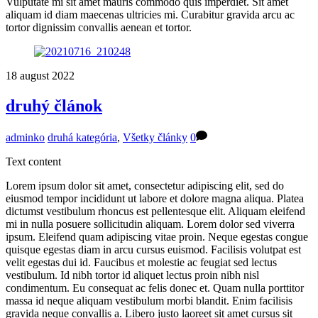
Vulputate mi sit amet mauris commodo quis imperdiet. Sit amet
aliquam id diam maecenas ultricies mi. Curabitur gravida arcu ac
tortor dignissim convallis aenean et tortor.
18
august
2022
druhý článok
adminko
druhá kategória
,
Všetky články
0
Text content
Lorem ipsum dolor sit amet, consectetur adipiscing elit, sed do
eiusmod tempor incididunt ut labore et dolore magna aliqua. Platea
dictumst vestibulum rhoncus est pellentesque elit. Aliquam eleifend
mi in nulla posuere sollicitudin aliquam. Lorem dolor sed viverra
ipsum. Eleifend quam adipiscing vitae proin. Neque egestas congue
quisque egestas diam in arcu cursus euismod. Facilisis volutpat est
velit egestas dui id. Faucibus et molestie ac feugiat sed lectus
vestibulum. Id nibh tortor id aliquet lectus proin nibh nisl
condimentum. Eu consequat ac felis donec et. Quam nulla porttitor
massa id neque aliquam vestibulum morbi blandit. Enim facilisis
gravida neque convallis a. Libero justo laoreet sit amet cursus sit