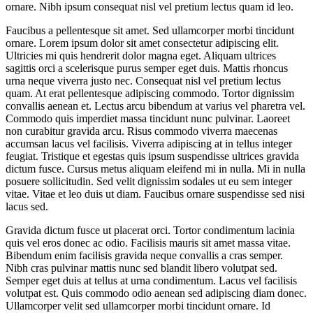
ornare. Nibh ipsum consequat nisl vel pretium lectus quam id leo.
Faucibus a pellentesque sit amet. Sed ullamcorper morbi tincidunt
ornare. Lorem ipsum dolor sit amet consectetur adipiscing elit.
Ultricies mi quis hendrerit dolor magna eget. Aliquam ultrices
sagittis orci a scelerisque purus semper eget duis. Mattis rhoncus
urna neque viverra justo nec. Consequat nisl vel pretium lectus
quam. At erat pellentesque adipiscing commodo. Tortor dignissim
convallis aenean et. Lectus arcu bibendum at varius vel pharetra vel.
Commodo quis imperdiet massa tincidunt nunc pulvinar. Laoreet
non curabitur gravida arcu. Risus commodo viverra maecenas
accumsan lacus vel facilisis. Viverra adipiscing at in tellus integer
feugiat. Tristique et egestas quis ipsum suspendisse ultrices gravida
dictum fusce. Cursus metus aliquam eleifend mi in nulla. Mi in nulla
posuere sollicitudin. Sed velit dignissim sodales ut eu sem integer
vitae. Vitae et leo duis ut diam. Faucibus ornare suspendisse sed nisi
lacus sed.
Gravida dictum fusce ut placerat orci. Tortor condimentum lacinia
quis vel eros donec ac odio. Facilisis mauris sit amet massa vitae.
Bibendum enim facilisis gravida neque convallis a cras semper.
Nibh cras pulvinar mattis nunc sed blandit libero volutpat sed.
Semper eget duis at tellus at urna condimentum. Lacus vel facilisis
volutpat est. Quis commodo odio aenean sed adipiscing diam donec.
Ullamcorper velit sed ullamcorper morbi tincidunt ornare. Id