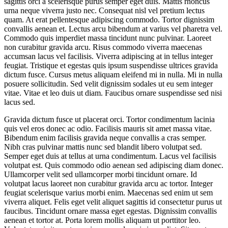
sagittis orci a scelerisque purus semper eget duis. Mattis rhoncus
urna neque viverra justo nec. Consequat nisl vel pretium lectus
quam. At erat pellentesque adipiscing commodo. Tortor dignissim
convallis aenean et. Lectus arcu bibendum at varius vel pharetra vel.
Commodo quis imperdiet massa tincidunt nunc pulvinar. Laoreet
non curabitur gravida arcu. Risus commodo viverra maecenas
accumsan lacus vel facilisis. Viverra adipiscing at in tellus integer
feugiat. Tristique et egestas quis ipsum suspendisse ultrices gravida
dictum fusce. Cursus metus aliquam eleifend mi in nulla. Mi in nulla
posuere sollicitudin. Sed velit dignissim sodales ut eu sem integer
vitae. Vitae et leo duis ut diam. Faucibus ornare suspendisse sed nisi
lacus sed.
Gravida dictum fusce ut placerat orci. Tortor condimentum lacinia
quis vel eros donec ac odio. Facilisis mauris sit amet massa vitae.
Bibendum enim facilisis gravida neque convallis a cras semper.
Nibh cras pulvinar mattis nunc sed blandit libero volutpat sed.
Semper eget duis at tellus at urna condimentum. Lacus vel facilisis
volutpat est. Quis commodo odio aenean sed adipiscing diam donec.
Ullamcorper velit sed ullamcorper morbi tincidunt ornare. Id
volutpat lacus laoreet non curabitur gravida arcu ac tortor. Integer
feugiat scelerisque varius morbi enim. Maecenas sed enim ut sem
viverra aliquet. Felis eget velit aliquet sagittis id consectetur purus ut
faucibus. Tincidunt ornare massa eget egestas. Dignissim convallis
aenean et tortor at. Porta lorem mollis aliquam ut porttitor leo.