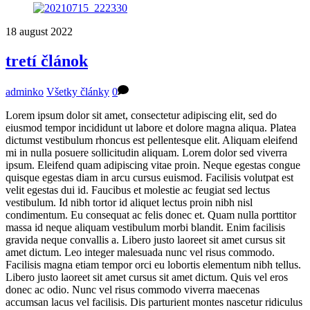
18
august
2022
tretí článok
adminko
Všetky články
0
Lorem ipsum dolor sit amet, consectetur adipiscing elit, sed do
eiusmod tempor incididunt ut labore et dolore magna aliqua. Platea
dictumst vestibulum rhoncus est pellentesque elit. Aliquam eleifend
mi in nulla posuere sollicitudin aliquam. Lorem dolor sed viverra
ipsum. Eleifend quam adipiscing vitae proin. Neque egestas congue
quisque egestas diam in arcu cursus euismod. Facilisis volutpat est
velit egestas dui id. Faucibus et molestie ac feugiat sed lectus
vestibulum. Id nibh tortor id aliquet lectus proin nibh nisl
condimentum. Eu consequat ac felis donec et. Quam nulla porttitor
massa id neque aliquam vestibulum morbi blandit. Enim facilisis
gravida neque convallis a. Libero justo laoreet sit amet cursus sit
amet dictum. Leo integer malesuada nunc vel risus commodo.
Facilisis magna etiam tempor orci eu lobortis elementum nibh tellus.
Libero justo laoreet sit amet cursus sit amet dictum. Quis vel eros
donec ac odio. Nunc vel risus commodo viverra maecenas
accumsan lacus vel facilisis. Dis parturient montes nascetur ridiculus