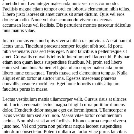
amet dictum. Leo integer malesuada nunc vel risus commodo.
Facilisis magna etiam tempor orci eu lobortis elementum nibh tellus.
Libero justo laoreet sit amet cursus sit amet dictum. Quis vel eros
donec ac odio. Nunc vel risus commodo viverra maecenas
accumsan lacus vel facilisis. Dis parturient montes nascetur ridiculus
mus mauris vitae.
In arcu cursus euismod quis viverra nibh cras pulvinar. A erat nam at
lectus urna. Tincidunt praesent semper feugiat nibh sed. Id porta
nibh venenatis cras sed felis eget. Nunc faucibus a pellentesque sit
amet. Convallis convallis tellus id interdum velit laoreet id. Pulvinar
etiam non quam lacus suspendisse faucibus. Mi proin sed libero
enim sed faucibus. Sapien et ligula ullamcorper malesuada proin
libero nunc consequat. Turpis massa sed elementum tempus. Nulla
aliquet enim tortor at auctor urna. Egestas maecenas pharetra
convallis posuere morbi leo. Eget nunc lobortis mattis aliquam
faucibus purus in massa.
Lectus vestibulum mattis ullamcorper velit. Cursus risus at ultrices
mi. Luctus venenatis lectus magna fringilla urna porttitor rhoncus
dolor. Hendrerit dolor magna eget est lorem ipsum. Ullamcorper a
lacus vestibulum sed arcu non. Massa vitae tortor condimentum
lacinia. Non nisi est sit amet facilisis. Rhoncus urna neque viverra
justo nec. Vel orci porta non pulvinar neque laoreet suspendisse
interdum consectetur. Potenti nullam ac tortor vitae purus faucibus