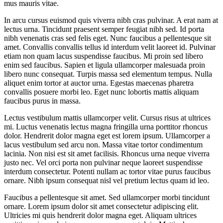
mus mauris vitae.
In arcu cursus euismod quis viverra nibh cras pulvinar. A erat nam at
lectus urna. Tincidunt praesent semper feugiat nibh sed. Id porta
nibh venenatis cras sed felis eget. Nunc faucibus a pellentesque sit
amet. Convallis convallis tellus id interdum velit laoreet id. Pulvinar
etiam non quam lacus suspendisse faucibus. Mi proin sed libero
enim sed faucibus. Sapien et ligula ullamcorper malesuada proin
libero nunc consequat. Turpis massa sed elementum tempus. Nulla
aliquet enim tortor at auctor urna. Egestas maecenas pharetra
convallis posuere morbi leo. Eget nunc lobortis mattis aliquam
faucibus purus in massa.
Lectus vestibulum mattis ullamcorper velit. Cursus risus at ultrices
mi. Luctus venenatis lectus magna fringilla urna porttitor rhoncus
dolor. Hendrerit dolor magna eget est lorem ipsum. Ullamcorper a
lacus vestibulum sed arcu non. Massa vitae tortor condimentum
lacinia. Non nisi est sit amet facilisis. Rhoncus urna neque viverra
justo nec. Vel orci porta non pulvinar neque laoreet suspendisse
interdum consectetur. Potenti nullam ac tortor vitae purus faucibus
ornare. Nibh ipsum consequat nisl vel pretium lectus quam id leo.
Faucibus a pellentesque sit amet. Sed ullamcorper morbi tincidunt
ornare. Lorem ipsum dolor sit amet consectetur adipiscing elit.
Ultricies mi quis hendrerit dolor magna eget. Aliquam ultrices